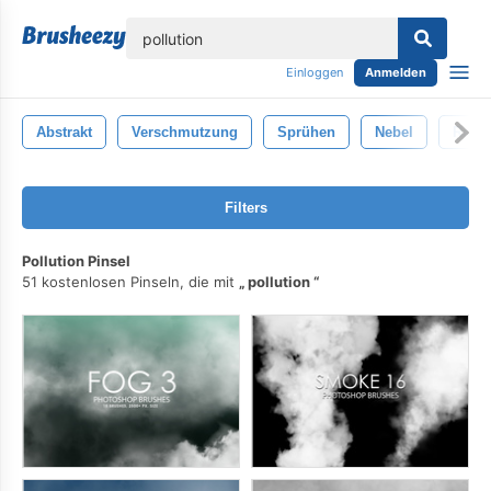
lose
Einloggen
Anmelden
Abstrakt
Verschmutzung
Sprühen
Nebel
Rauc
Filters
Pollution Pinsel
51 kostenlosen Pinseln, die mit
pollution