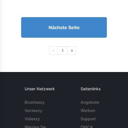
Nächste Seite
1
Unser Netzwerk
Seitenlinks
Brusheezy
Angebote
Vecteezy
Werben
Videezy
Support
Werden Sie
DMCA