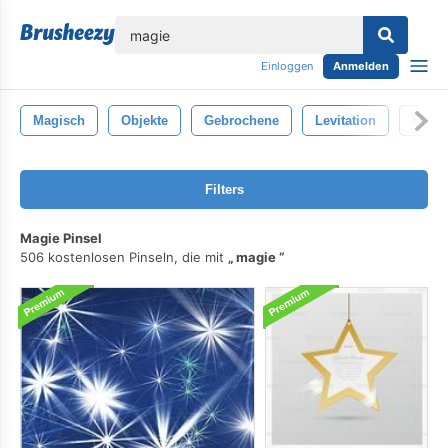
lose
Einloggen
Anmelden
Magisch
Objekte
Gebrochene
Levitation
Phant
Filters
Magie Pinsel
506 kostenlosen Pinseln, die mit
magie