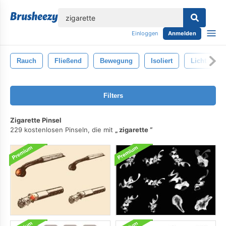
lose
Einloggen
Anmelden
Rauch
Fließend
Bewegung
Isoliert
Licht
Filters
Zigarette Pinsel
229 kostenlosen Pinseln, die mit
zigarette