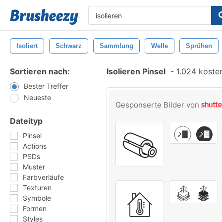
Isoliert
Schwarz
Sammlung
Welle
Sprühen
Sortieren nach:
Isolieren Pinsel
-
1.024 kosten
Bester Treffer
Neueste
Gesponserte Bilder von
Dateityp
Pinsel
Actions
PSDs
Muster
Farbverläufe
Texturen
Symbole
Formen
Styles