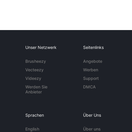
Unser Netzwerk
Seitenlinks
Brusheezy
Angebote
Vecteezy
Werben
Videezy
Support
Werden Sie
DMCA
Anbieter
Sprachen
Über Uns
English
Über uns