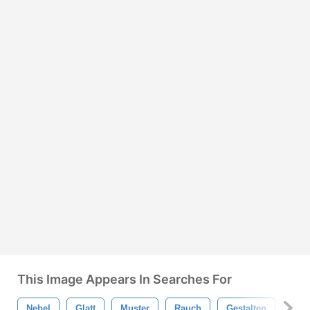
This Image Appears In Searches For
Nebel
Glatt
Muster
Rauch
Gestalten
Lich