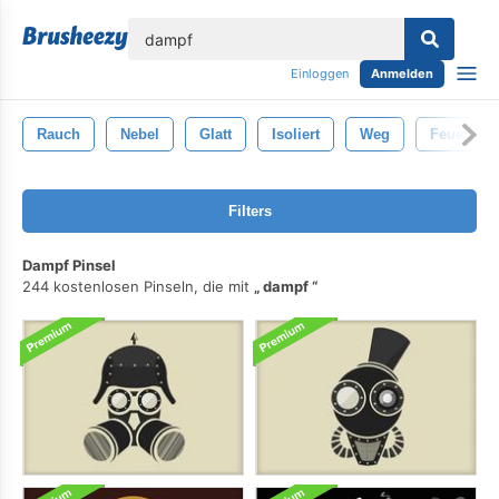
lose
Einloggen
Anmelden
Rauch
Nebel
Glatt
Isoliert
Weg
Feuer
Filters
Dampf Pinsel
244 kostenlosen Pinseln, die mit
dampf