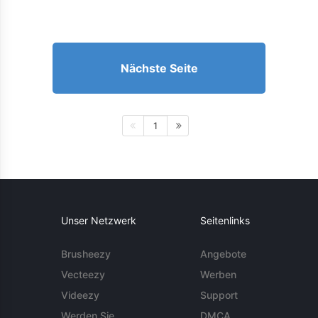
Nächste Seite
1
Unser Netzwerk
Seitenlinks
Brusheezy
Angebote
Vecteezy
Werben
Videezy
Support
Werden Sie
DMCA