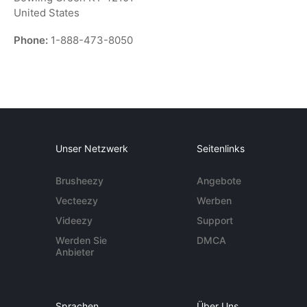
United States
Phone:
1-888-473-8050
Unser Netzwerk
Seitenlinks
Brusheezy
Angebote
Vecteezy
Werben
Videezy
Support
Werden Sie
DMCA
Anbieter
Sprachen
Über Uns