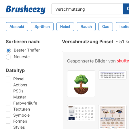
Abstrakt
Sprühen
Nebel
Rauch
Gas
Isolie
Sortieren nach:
Verschmutzung Pinsel
-
51 k
Bester Treffer
Neueste
Gesponserte Bilder von
Dateityp
Pinsel
Actions
PSDs
Muster
Farbverläufe
Texturen
Symbole
Formen
Styles