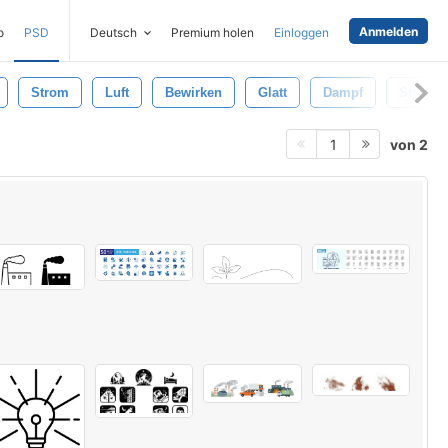
Anmelden
o
PSD
Deutsch
Premium holen
Einloggen
Strom
Luft
Bewirken
Glatt
Dampf
Strudel
von 2
1