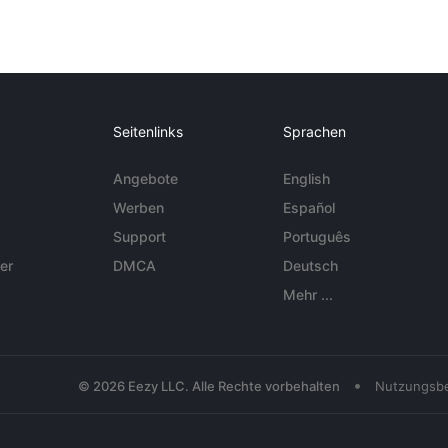
Seitenlinks
Sprachen
Angebote
English
Werben
Español
Support
Português
er
DMCA
Deutsch
Mehr ...
•
© 2026 Eezy LLC. Alle Rechte vorbehalten
Nutzungsb