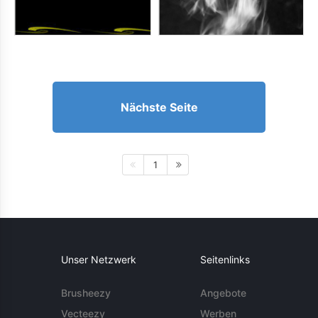
Nächste Seite
1
Unser Netzwerk
Seitenlinks
Brusheezy
Angebote
Vecteezy
Werben