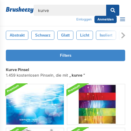
lose
Einloggen
Anmelden
Abstrakt
Schwarz
Glatt
Licht
Isoliert
Rau
Filters
Kurve Pinsel
1.459 kostenlosen Pinseln, die mit
kurve