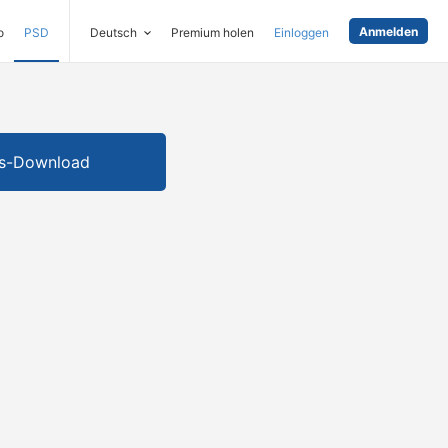
Anmelden
o
PSD
Deutsch
Premium holen
Einloggen
is-Download