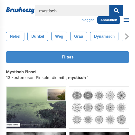
lose
Einloggen
Anmelden
Nebel
Dunkel
Weg
Grau
Dynamisch
Detai
Filters
Mystisch Pinsel
13 kostenlosen Pinseln, die mit
mystisch