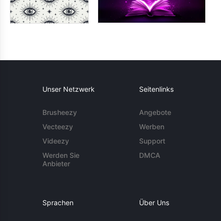
Unser Netzwerk
Seitenlinks
Brusheezy
Angebote
Vecteezy
Werben
Videezy
Support
Werden Sie
DMCA
Anbieter
Sprachen
Über Uns