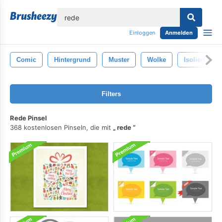
lose
Einloggen
Anmelden
Comic
Hintergrund
Muster
Wolke
Isoliert
Filters
Rede Pinsel
368 kostenlosen Pinseln, die mit
rede