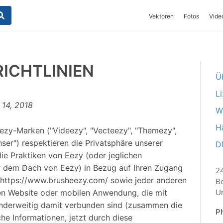
Vektoren
Fotos
Vide
ICHTLINIEN
Ü
L
 14, 2018
W
Hä
 Eezy-Marken ("Videezy", "Vecteezy", "Themezy",
nser") respektieren die Privatsphäre unserer
D
die Praktiken von Eezy (oder jeglichen
r dem Dach von Eezy) in Bezug auf Ihren Zugang
24
 https://www.brusheezy.com/ sowie jeder anderen
B
Un
en Website oder mobilen Anwendung, die mit
 anderweitig damit verbunden sind (zusammen die
P
che Informationen, jetzt durch diese