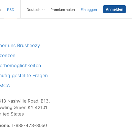
Anmelden
o
PSD
Deutsch
Premium holen
Einloggen
ber uns Brusheezy
izenzen
erbemöglichkeiten
ufig gestellte Fragen
MCA
13 Nashville Road, B13,
owling Green KY 42101
ited States
hone:
1-888-473-8050