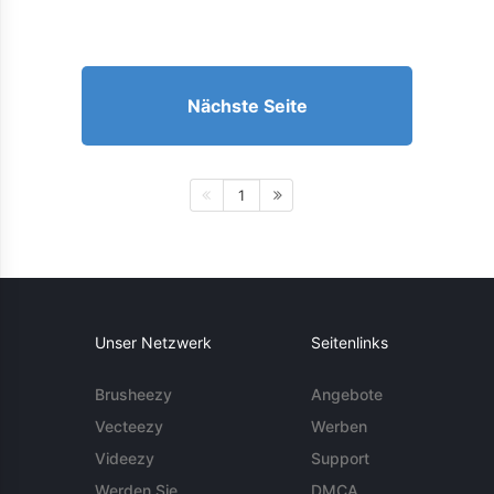
Nächste Seite
1
Unser Netzwerk
Seitenlinks
Brusheezy
Angebote
Vecteezy
Werben
Videezy
Support
Werden Sie
DMCA