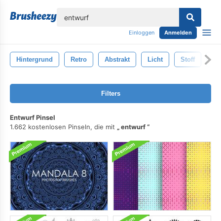
lose
Einloggen
Anmelden
Hintergrund
Retro
Abstrakt
Licht
Stoff
Bl
Filters
Entwurf Pinsel
1.662 kostenlosen Pinseln, die mit
entwurf