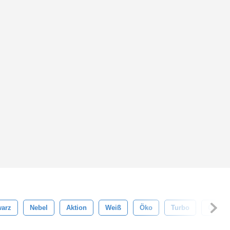
arz
Nebel
Aktion
Weiß
Öko
Turbo
Grau