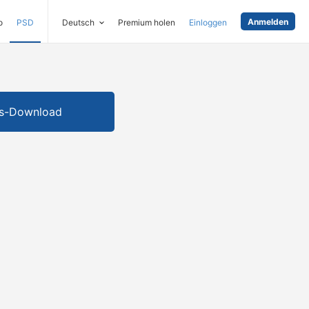
Anmelden
o
PSD
Deutsch
Premium holen
Einloggen
is-Download