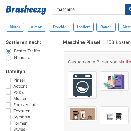
Motor
Aktion
Dreckig
Isoliert
Rauch
Abst
Sortieren nach:
Maschine Pinsel
-
158 kostenl
Bester Treffer
Neueste
Gesponserte Bilder von
Dateityp
Pinsel
Actions
PSDs
Muster
Farbverläufe
Texturen
Symbole
Formen
Styles