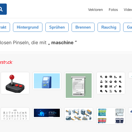
Vektoren
Fotos
Vide
rakt
Hintergrund
Sprühen
Brennen
Rauchig
Ga
osen Pinseln, die mit
maschine