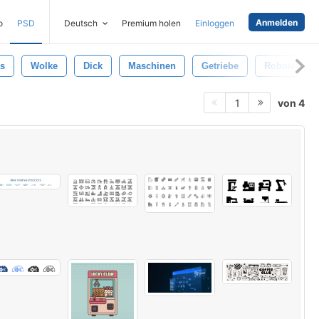
Anmelden
o
PSD
Deutsch
Premium holen
Einloggen
s
Wolke
Dick
Maschinen
Getriebe
Roboter
von 4
1