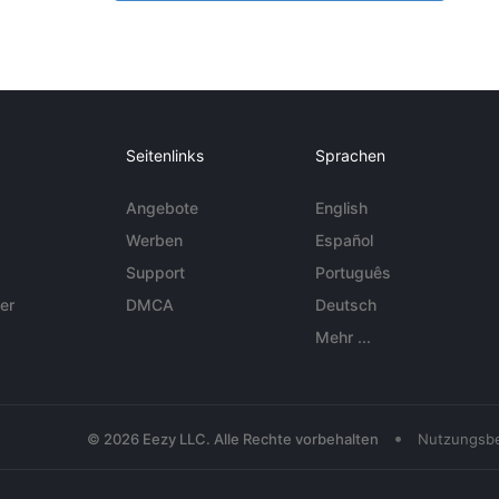
Seitenlinks
Sprachen
Angebote
English
Werben
Español
Support
Português
er
DMCA
Deutsch
Mehr ...
•
© 2026 Eezy LLC. Alle Rechte vorbehalten
Nutzungsb