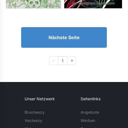
Nächste Seite
1
Unser Netzwerk
Seitenlinks
Brusheezy
Angebote
Vecteezy
Werben