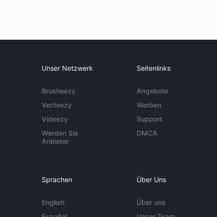
Unser Netzwerk
Seitenlinks
Brusheezy
Angebote
Vecteezy
Werben
Videezy
Support
Werden Sie
DMCA
Anbieter
Sprachen
Über Uns
English
Über uns
Español
Unser Team