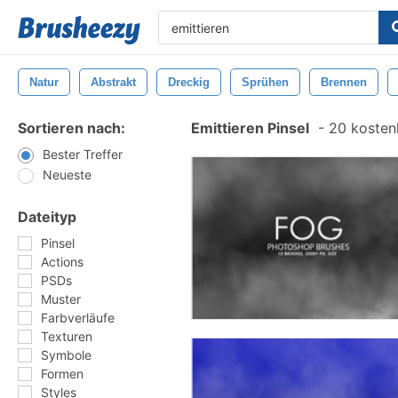
Natur
Abstrakt
Dreckig
Sprühen
Brennen
Sortieren nach:
Emittieren Pinsel
-
20 kostenl
Bester Treffer
Neueste
Dateityp
Pinsel
Actions
PSDs
Muster
Farbverläufe
Texturen
Symbole
Formen
Styles