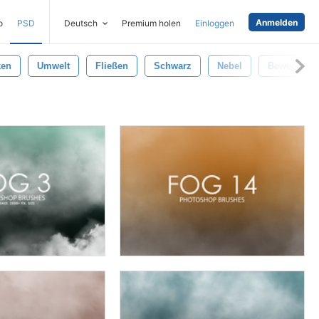
Anmelden
o
PSD
Deutsch
Premium holen
Einloggen
ken
Umwelt
Fließen
Schwarz
Nebel
Bewegung