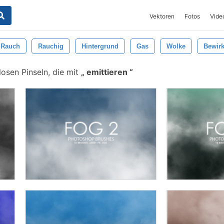
Vektoren
Fotos
Vide
Rauch
Rauchig
Hintergrund
Gas
Wolke
Bewir
osen Pinseln, die mit
emittieren