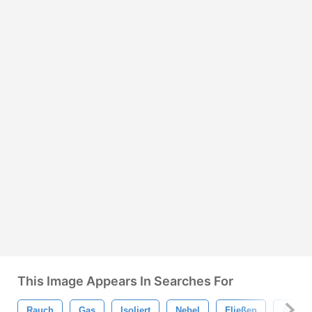
This Image Appears In Searches For
Rauch
Gas
Isoliert
Nebel
Fließen
Auspuf