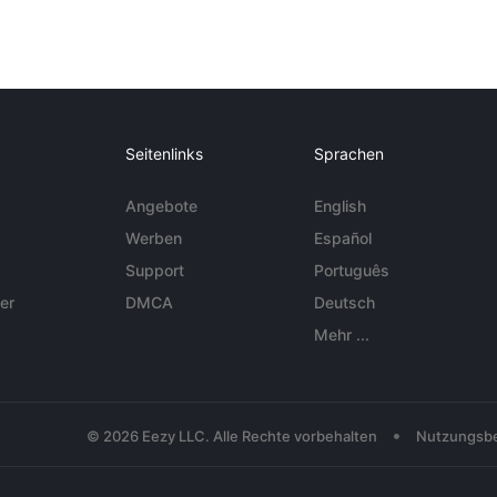
Seitenlinks
Sprachen
Angebote
English
Werben
Español
Support
Português
er
DMCA
Deutsch
Mehr ...
•
© 2026 Eezy LLC. Alle Rechte vorbehalten
Nutzungsb