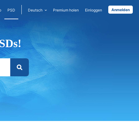
Anmelden
o
PSD
Deutsch
Premium holen
Einloggen
SDs!