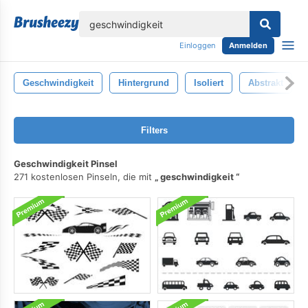
lose
Einloggen
Anmelden
Geschwindigkeit
Hintergrund
Isoliert
Abstrakt
Filters
Geschwindigkeit Pinsel
271 kostenlosen Pinseln, die mit
geschwindigkeit