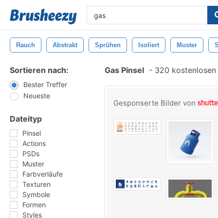
Rauch
Abstrakt
Sprühen
Isoliert
Muster
Sortieren nach:
Gas Pinsel
-
320 kostenlosen 
Bester Treffer
Neueste
Gesponserte Bilder von
Dateityp
Pinsel
Actions
PSDs
Muster
Farbverläufe
Texturen
Symbole
Formen
Styles