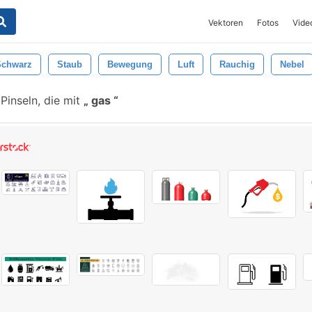
Vektoren
Fotos
Vide
Schwarz
Staub
Bewegung
Luft
Rauchig
Nebel
Pinseln, die mit
gas