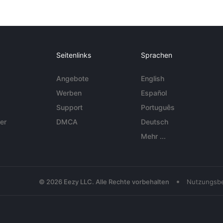
Seitenlinks
Sprachen
Angebote
English
Werben
Español
Support
Português
er
DMCA
Deutsch
Mehr ...
•
© 2026 Eezy LLC. Alle Rechte vorbehalten
Nutzungsb