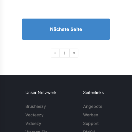
Nächste Seite
1
Unser Netzwerk
Seitenlinks
Brusheezy
Angebote
Vecteezy
Werben
Videezy
Support
Werden Sie
DMCA