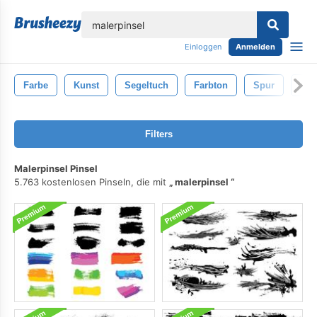
lose
Einloggen
Anmelden
Farbe
Kunst
Segeltuch
Farbton
Spur
Abs
Filters
Malerpinsel Pinsel
5.763 kostenlosen Pinseln, die mit
malerpinsel