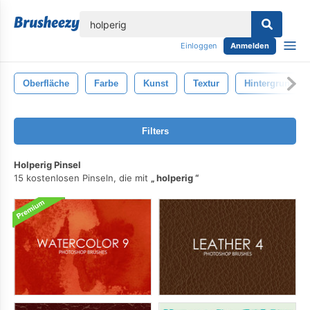
lose
Einloggen
Anmelden
Oberfläche
Farbe
Kunst
Textur
Hintergrund
Filters
Holperig Pinsel
15 kostenlosen Pinseln, die mit
holperig