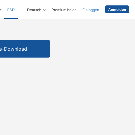
Anmelden
o
PSD
Deutsch
Premium holen
Einloggen
is-Download