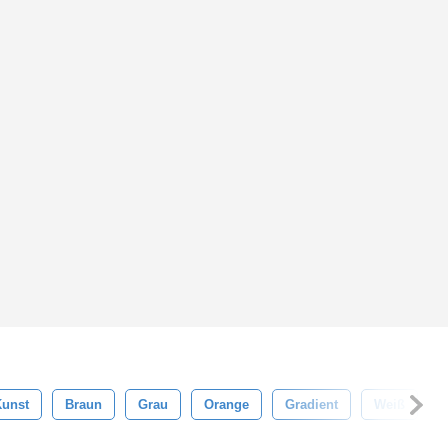
Kunst
Braun
Grau
Orange
Gradient
Weiß
F