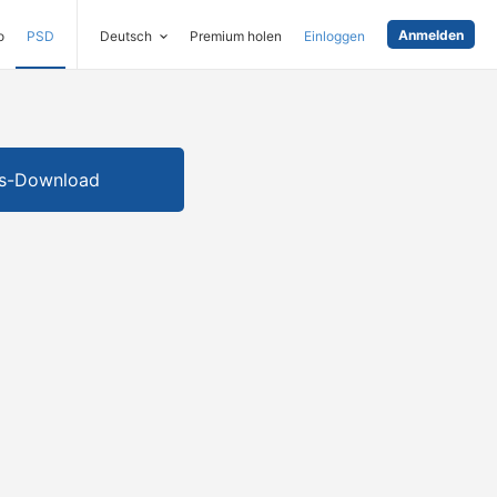
Anmelden
o
PSD
Deutsch
Premium holen
Einloggen
is-Download