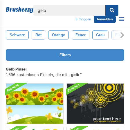
lose
Einloggen
Anmelden
Schwarz
Rot
Orange
Feuer
Grau
Flamme
Filters
Gelb Pinsel
1.696 kostenlosen Pinseln, die mit
gelb