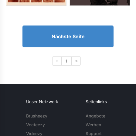
Nächste Seite
1
Unser Netzwerk
Seitenlinks
Brusheezy
Angebote
Vecteezy
Werben
Videezy
Support