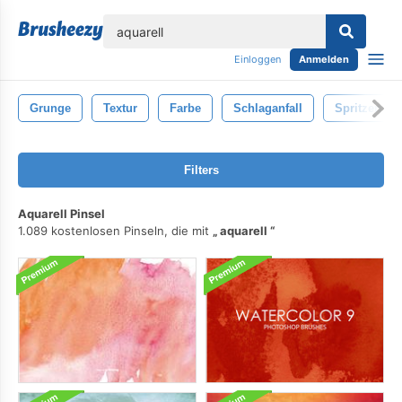
lose
Einloggen
Anmelden
Grunge
Textur
Farbe
Schlaganfall
Spritzen
Filters
Aquarell Pinsel
1.089 kostenlosen Pinseln, die mit
aquarell