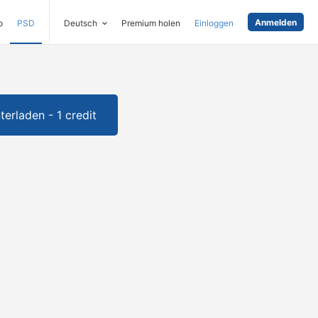
Anmelden
o
PSD
Deutsch
Premium holen
Einloggen
terladen - 1 credit