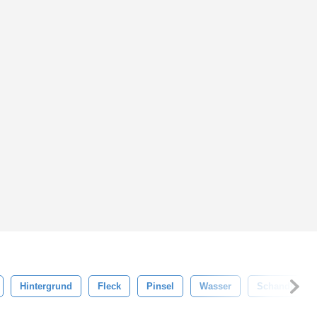
Hintergrund
Fleck
Pinsel
Wasser
Schandfleck