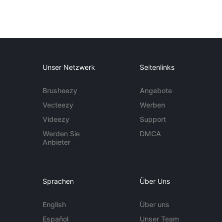
Unser Netzwerk
Seitenlinks
Brusheezy
Angebote
Vecteezy
Werben
Videezy
Support
Werden Sie
DMCA
Anbieter
Sprachen
Über Uns
English
Über uns
Español
Unser Team