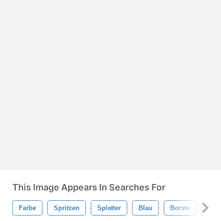
This Image Appears In Searches For
Farbe
Spritzen
Splatter
Blau
Borste
Krea