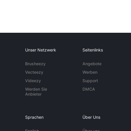
Unser Netzwerk
Seitenlinks
Brusheezy
Angebote
Vecteezy
Werben
Videezy
Support
Werden Sie
DMCA
Anbieter
Sprachen
Über Uns
English
Über uns