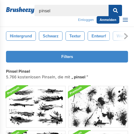
lose
Einloggen
Anmelden
Hintergrund
Schwarz
Textur
Entwurf
Weiß
Filters
Pinsel Pinsel
5.766 kostenlosen Pinseln, die mit
pinsel