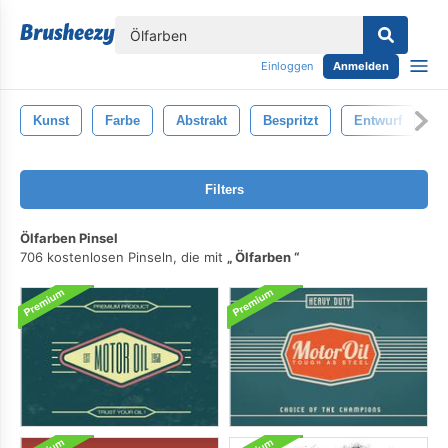
lose
Einloggen
Anmelden
Kunst
Farbe
Abstrakt
Bespritzt
Entwurf
G
Filters
Ölfarben Pinsel
706 kostenlosen Pinseln, die mit
Ölfarben