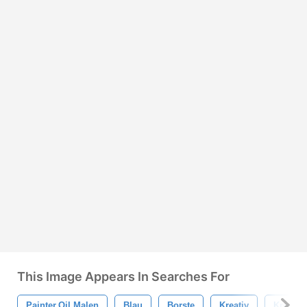
This Image Appears In Searches For
Painter.oil Malen
Blau
Borste
Kreativ
Kreativ