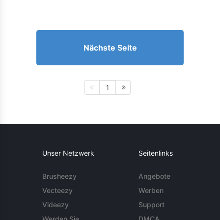
Nächste Seite
1
Unser Netzwerk
Seitenlinks
Brusheezy
Angebote
Vecteezy
Werben
Videezy
Support
Werden Sie
DMCA