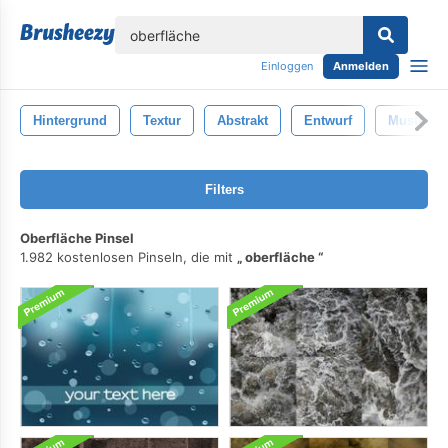
lose
Einloggen
Anmelden
Hintergrund
Textur
Abstrakt
Entwurf
Muster
Filters
Oberfläche Pinsel
1.982 kostenlosen Pinseln, die mit
oberfläche