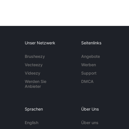
Unser Netzwerk
Seitenlinks
Brusheezy
Angebote
Vecteezy
Werben
Videezy
Support
Werden Sie
DMCA
Anbieter
Sprachen
Über Uns
English
Über uns