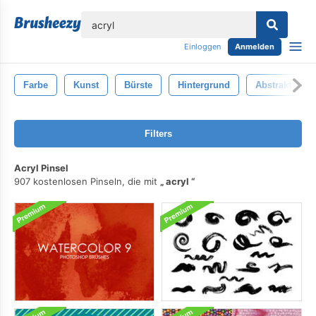
lose
Einloggen
Anmelden
Farbe
Kunst
Bürste
Hintergrund
Abstrakt
Filters
Acryl Pinsel
907 kostenlosen Pinseln, die mit
acryl