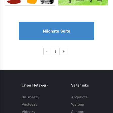
Nächste Seite
1
Unser Netzwerk
Seitenlinks
Brusheezy
Angebote
Vecteezy
Werben
Videezy
Support