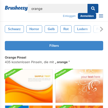
lose
Einloggen
Anmelden
Schwarz
Horror
Gelb
Rot
Lodern
Feuer
Filters
Orange Pinsel
435 kostenlosen Pinseln, die mit
orange