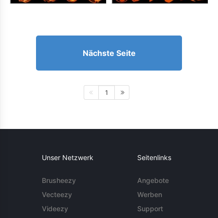
Nächste Seite
1
Unser Netzwerk
Seitenlinks
Brusheezy
Angebote
Vecteezy
Werben
Videezy
Support