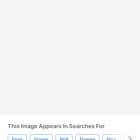
This Image Appears In Searches For
Feuer
Grunge
Heiß
Flamme
Hitze
Brenn