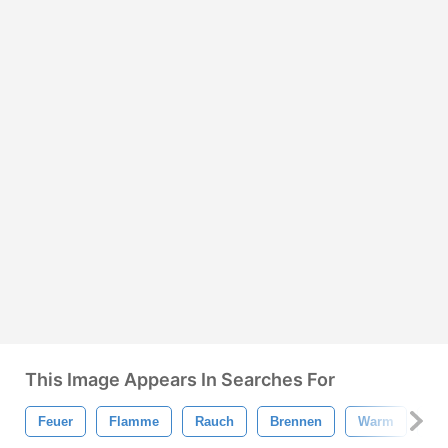
This Image Appears In Searches For
Feuer
Flamme
Rauch
Brennen
Warm
He