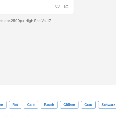
ten abr.2500px High Res Vol.17
en
Rot
Gelb
Rauch
Glühen
Grau
Schwarz