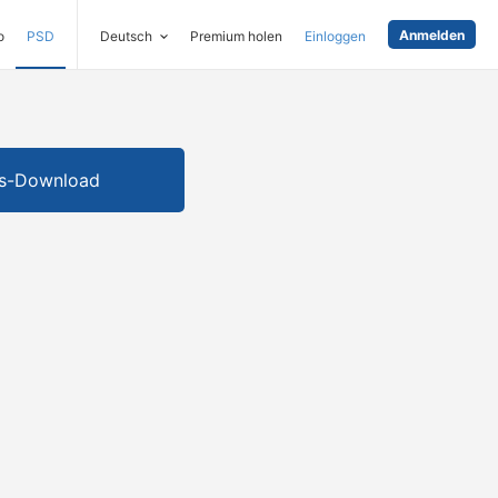
Anmelden
o
PSD
Deutsch
Premium holen
Einloggen
is-Download