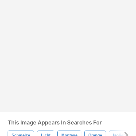
This Image Appears In Searches For
Schmelze
Licht
Montage
Orange
Isoliert