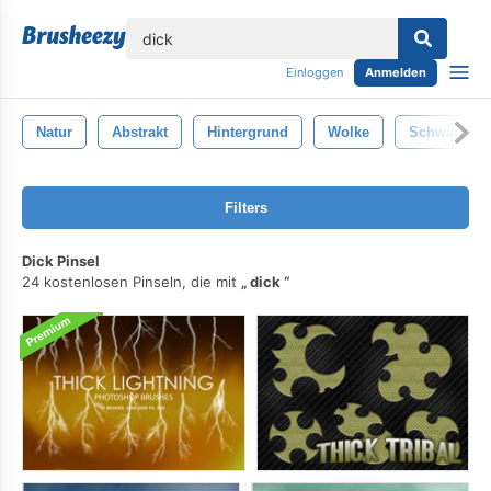
lose
Einloggen
Anmelden
Natur
Abstrakt
Hintergrund
Wolke
Schwarz
Filters
Dick Pinsel
24 kostenlosen Pinseln, die mit
dick