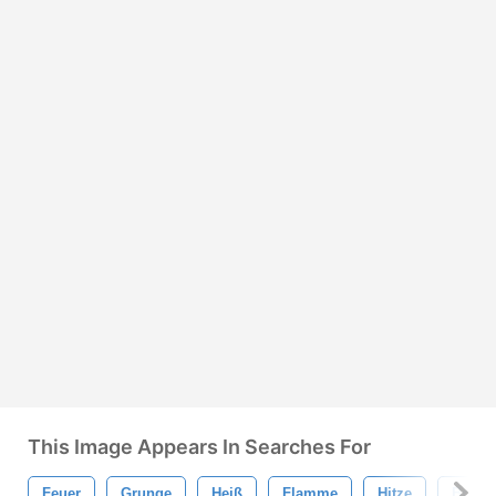
This Image Appears In Searches For
Feuer
Grunge
Heiß
Flamme
Hitze
Brenn