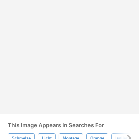
This Image Appears In Searches For
Schmelze
Licht
Montage
Orange
Isoliert