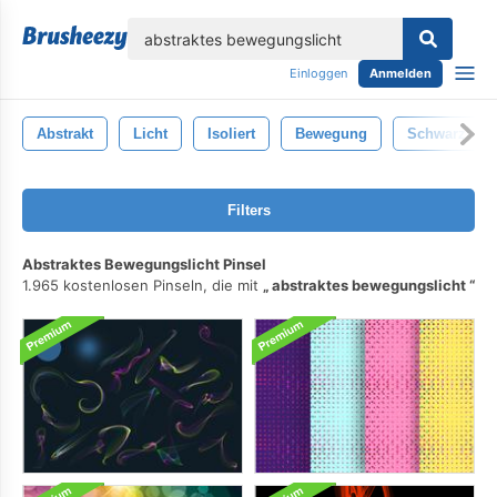
lose
Einloggen
Anmelden
Abstrakt
Licht
Isoliert
Bewegung
Schwarz
Filters
Abstraktes Bewegungslicht Pinsel
1.965 kostenlosen Pinseln, die mit
abstraktes bewegungslicht