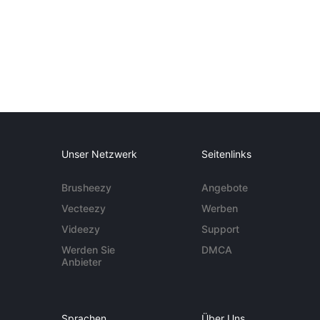
Unser Netzwerk
Seitenlinks
Brusheezy
Angebote
Vecteezy
Werben
Videezy
Support
Werden Sie
DMCA
Anbieter
Sprachen
Über Uns