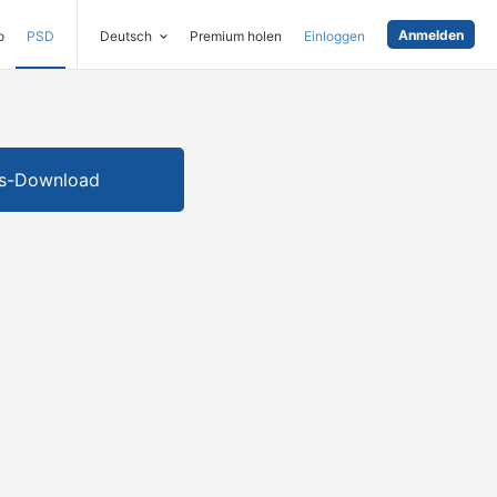
Anmelden
o
PSD
Deutsch
Premium holen
Einloggen
is-Download